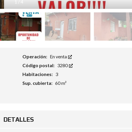
1
/
4
Operación:
En venta
Código postal:
3280
Habitaciones:
3
Sup. cubierta:
60 m²
DETALLES