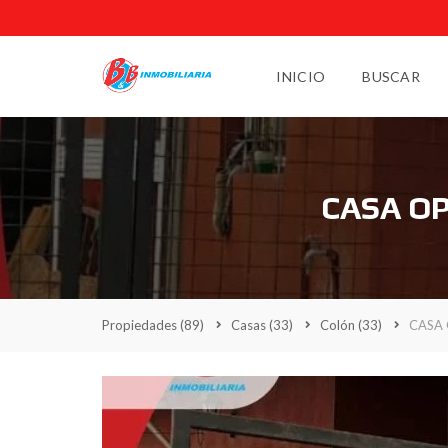
INICIO
BUSCAR
CASA OP
Propiedades
(89)
Casas
(33)
Colón
(33)
CASA 