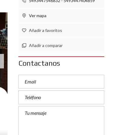
5493447546832 - 5493447404859
Ver mapa
Añadir a favoritos
Añadir a comparar
Contactanos