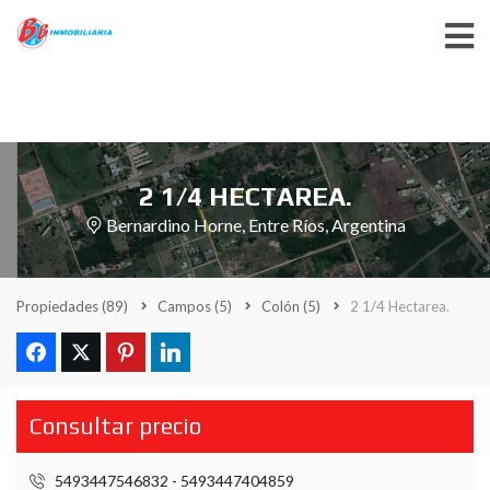
2 1/4 HECTAREA.
Bernardino Horne, Entre Ríos, Argentina
Propiedades
(89)
Campos
(5)
Colón
(5)
2 1/4 Hectarea.
Consultar precio
5493447546832 - 5493447404859