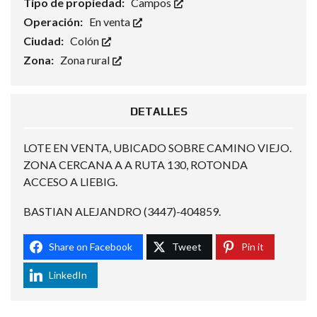
Tipo de propiedad:
Campos
Operación:
En venta
Ciudad:
Colón
Zona:
Zona rural
DETALLES
LOTE EN VENTA, UBICADO SOBRE CAMINO VIEJO.
ZONA CERCANA A A RUTA 130, ROTONDA
ACCESO A LIEBIG.
BASTIAN ALEJANDRO (3447)-404859.
Share on Facebook
Tweet
Pin it
LinkedIn